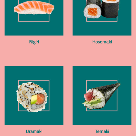
Nigiri
Hosomaki
Uramaki
Temaki