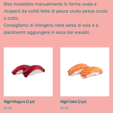
Riso modellato manualmente in forma ovale e
ricoperti da sottili fette di pesce crudo pesce crudo
o cotto.
Consigliamo di intingerlo nella salsa di soia e a
piacimento aggiungere in essa del wasabi.
Nigiri Maguro (2 pz)
Nigiri Sake (2 pz)
Prezzo
€5,00
Prezzo
€4,50
di
di