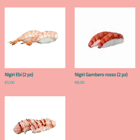
listino
listino
Nigiri Ebi (2 pz)
Nigiri Gambero rosso (2 pz)
Prezzo
€5,00
Prezzo
€8,00
di
di
listino
listino