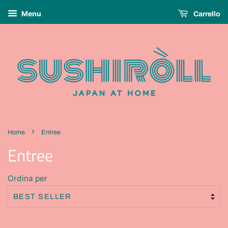
Menu
Carrello
›
Home
Entree
Entree
Ordina per