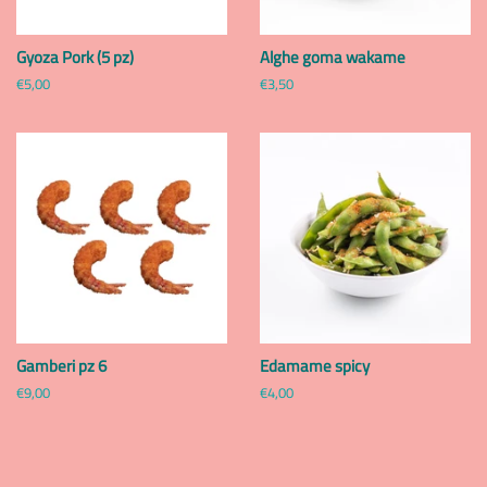
Gyoza Pork (5 pz)
Alghe goma wakame
Prezzo
€5,00
Prezzo
€3,50
di
di
listino
listino
Gamberi pz 6
Edamame spicy
Prezzo
€9,00
Prezzo
€4,00
di
di
listino
listino