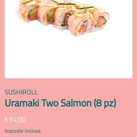
SUSHIROLL
Uramaki Two Salmon (8 pz)
Prezzo
Prezzo
€14,00
di
scontato
Imposte incluse.
listino