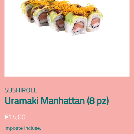
SUSHIROLL
Uramaki Manhattan (8 pz)
Prezzo
Prezzo
€14,00
di
scontato
Imposte incluse.
listino