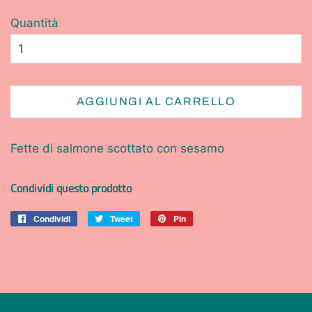
Quantità
AGGIUNGI AL CARRELLO
Fette di salmone scottato con sesamo
Condividi questo prodotto
Condividi
Condividi
Tweet
Twitta
Pin
Pinna
su
su
su
Facebook
Twitter
Pinterest