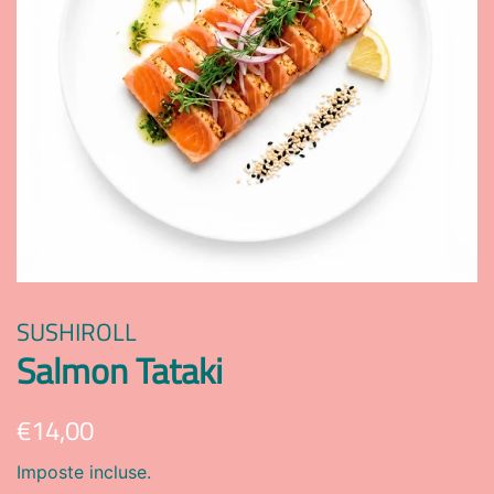
SUSHIROLL
Salmon Tataki
Prezzo
Prezzo
€14,00
di
scontato
Imposte incluse.
listino