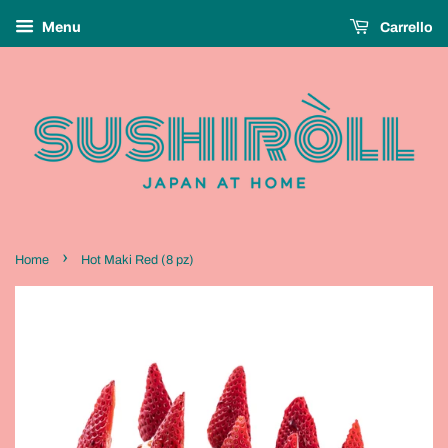
Menu
Carrello
›
Home
Hot Maki Red (8 pz)