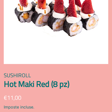
SUSHIROLL
Hot Maki Red (8 pz)
Prezzo
Prezzo
€11,00
di
scontato
Imposte incluse.
listino